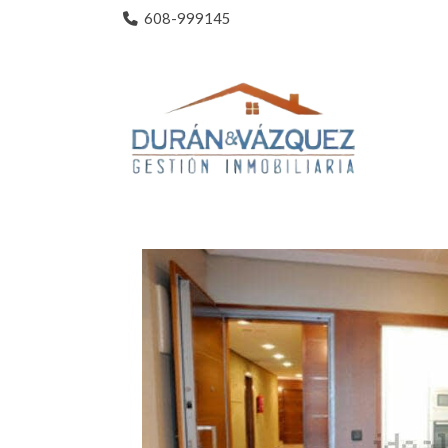
608-999145
Catálogo de inmuebles
Rosalia De Cast