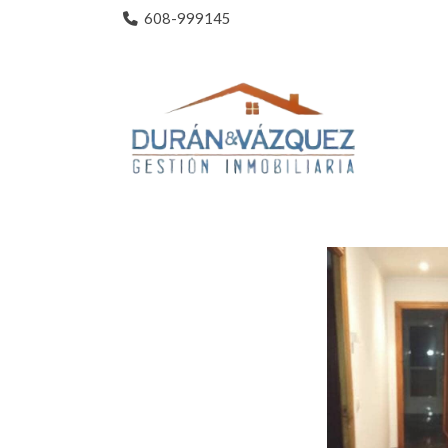
608-999145
Catálogo de inmuebles
Magnifica Invers