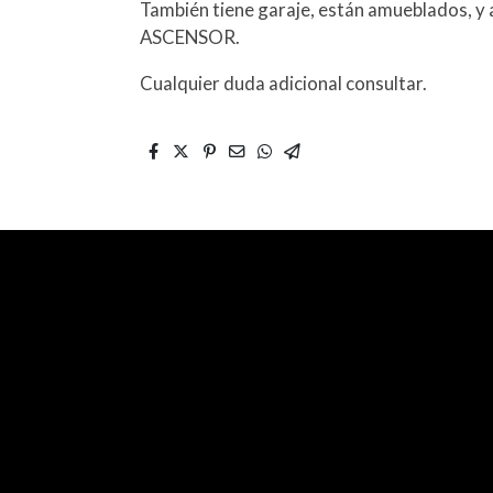
También tiene garaje, están amueblados, y
ASCENSOR.
Cualquier duda adicional consultar.